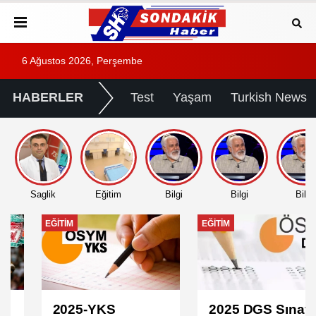
6 Ağustos 2026, Perşembe
HABERLER
Test
Yaşam
Turkish News
Saglik
Eğitim
Bilgi
Bilgi
Bilgi
EĞITIM
EĞITIM
2025-YKS
2025 DGS Sınav