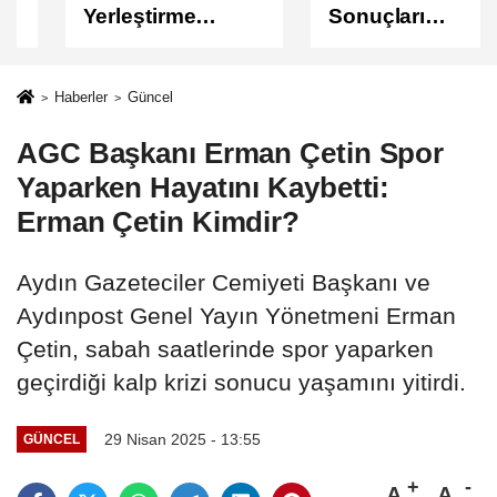
Yerleştirme
Sonuçları
Sonuçları
Açıklandı
Açıklandı!
Sonuçlar
Haberler
Güncel
ÖSYM'de Erişime
AGC Başkanı Erman Çetin Spor
Açıldı
Yaparken Hayatını Kaybetti:
Erman Çetin Kimdir?
Aydın Gazeteciler Cemiyeti Başkanı ve
Aydınpost Genel Yayın Yönetmeni Erman
Çetin, sabah saatlerinde spor yaparken
geçirdiği kalp krizi sonucu yaşamını yitirdi.
29 Nisan 2025 - 13:55
GÜNCEL
A
A