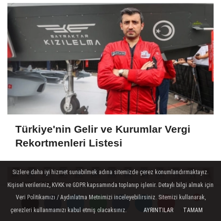
Türkiye'nin Gelir ve Kurumlar Vergi
Rekortmenleri Listesi
Sizlere daha iyi hizmet sunabilmek adına sitemizde çerez konumlandırmaktayız.
Kişisel verileriniz, KVKK ve GDPR kapsamında toplanıp işlenir. Detaylı bilgi almak için
Veri Politikamızı / Aydınlatma Metnimizi inceleyebilirsiniz. Sitemizi kullanarak,
çerezleri kullanmamızı kabul etmiş olacaksınız.
AYRINTILAR
TAMAM
Yorumlar
Yorumlar