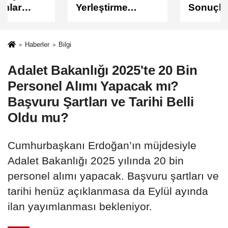
Yerleştirme
Sonuçları
Sonuçları
Açıklandı
Açıklandı!
Sonuçlar
Haberler
Bilgi
ÖSYM'de Erişime
Adalet Bakanlığı 2025'te 20 Bin
Açıldı
Personel Alımı Yapacak mı?
Başvuru Şartları ve Tarihi Belli
Oldu mu?
Cumhurbaşkanı Erdoğan’ın müjdesiyle
Adalet Bakanlığı 2025 yılında 20 bin
personel alımı yapacak. Başvuru şartları ve
tarihi henüz açıklanmasa da Eylül ayında
ilan yayımlanması bekleniyor.