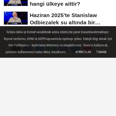
hangi ülkeye aittir?
Haziran 2025'te Stanislaw
Odbiezalek su altında bir
nefeste yaklaşık...
Sizlere daha iyi hizmet sunabilmek adına sitemizde çerez konumlandırmaktayız.
YKS 2025 Tercih Süreci İçin Geri
Kişisel verileriniz, KVKK ve GDPR kapsamında toplanıp işlenir. Detaylı bilgi almak için
Sayım Başladı! Kılavuz Yayım
Veri Politikamızı / Aydınlatma Metnimizi inceleyebilirsiniz. Sitemizi kullanarak,
Tarihi Belli Oldu!
çerezleri kullanmamızı kabul etmiş olacaksınız.
AYRINTILAR
TAMAM
Yorumlar
Yorumlar
YKS 2025 tercih süreci başlıyor! ÖSYM,
tercih kılavuzunun 30 Temmuz’da
yayımlanacağını ve üniversite tercih
işlemlerinin 1-13 Ağustos tarihleri arasında
yapılacağını resmen duyurdu. Adaylar,
tercihlerini ais.osym.gov.tr adresi üzerinden
gerçekleştirecek.