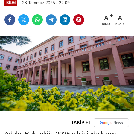
28 Temmuz 2025 - 22:09
BILGI
A
A
Büyüt
Küçült
TAKİP ET
Adalet Bakanlığı, 2025 yılı içinde kamu