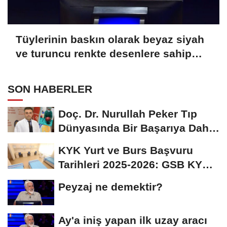
Tüylerinin baskın olarak beyaz siyah
ve turuncu renkte desenlere sahip
olmasından ötürü üç renkli kedi
olarak bilinen Calico olarak
SON HABERLER
adlandırılan kedilerle alakalı hangi
bilgi doğrudur?
Doç. Dr. Nurullah Peker Tıp
Dünyasında Bir Başarıya Daha
İmza Attı:...
KYK Yurt ve Burs Başvuru
Tarihleri 2025-2026: GSB KYK
Başvuruları Ne...
Peyzaj ne demektir?
Ay'a iniş yapan ilk uzay aracı