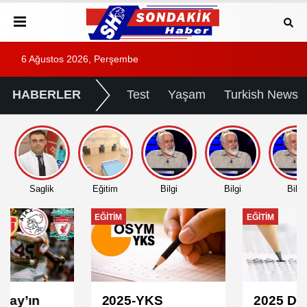
6 Ağustos 2026, Perşembe
HABERLER
Test
Yaşam
Turkish News
Saglik
Eğitim
Bilgi
Bilgi
Bilgi
EĞITIM
EĞITIM
2025-YKS
2025 DGS Sınav