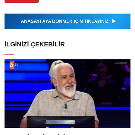
ANASAYFAYA DÖNMEK İÇİN TIKLAYINIZ
İLGINIZI ÇEKEBILIR