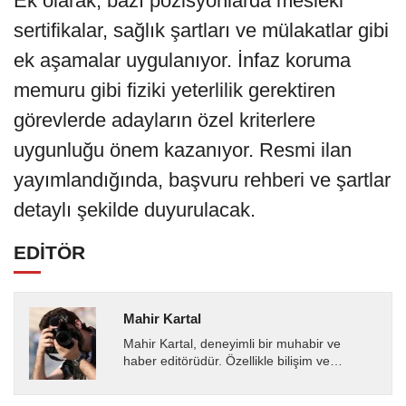
Ek olarak, bazı pozisyonlarda mesleki
sertifikalar, sağlık şartları ve mülakatlar gibi
ek aşamalar uygulanıyor. İnfaz koruma
memuru gibi fiziki yeterlilik gerektiren
görevlerde adayların özel kriterlere
uygunluğu önem kazanıyor. Resmi ilan
yayımlandığında, başvuru rehberi ve şartlar
detaylı şekilde duyurulacak.
EDİTÖR
Mahir Kartal
Mahir Kartal, deneyimli bir muhabir ve
haber editörüdür. Özellikle bilişim ve
teknoloji alanında uzmanlaşmış olup, güncel
gelişmeleri okuyuculara...