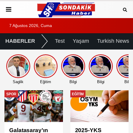
7 Ağustos 2026, Cuma
HABERLER
Test
Yaşam
Turkish News
Saglik
Eğitim
Bilgi
Bilgi
Bilgi
EĞITIM
EĞITIM
2025-YKS
2025 DGS Sınav