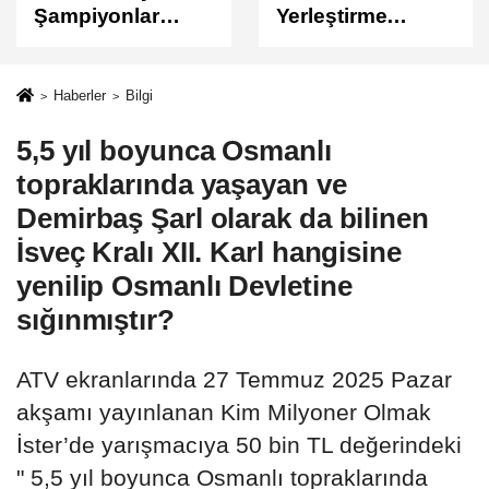
Yerleştirme
Sonuçları
Sonuçları
Açıklandı
Açıklandı!
Sonuçlar
Haberler
Bilgi
ÖSYM'de Erişime
5,5 yıl boyunca Osmanlı
Açıldı
topraklarında yaşayan ve
Demirbaş Şarl olarak da bilinen
İsveç Kralı XII. Karl hangisine
yenilip Osmanlı Devletine
sığınmıştır?
ATV ekranlarında 27 Temmuz 2025 Pazar
akşamı yayınlanan Kim Milyoner Olmak
İster’de yarışmacıya 50 bin TL değerindeki
" 5,5 yıl boyunca Osmanlı topraklarında