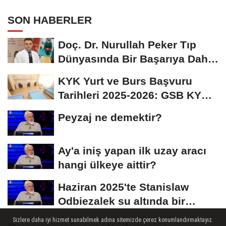
olarak bilinen Calico olarak
SON HABERLER
adlandırılan kedilerle alakalı hangi
bilgi doğrudur?
Doç. Dr. Nurullah Peker Tıp
Dünyasında Bir Başarıya Daha
İmza Attı:...
KYK Yurt ve Burs Başvuru
Tarihleri 2025-2026: GSB KYK
Başvuruları Ne...
Peyzaj ne demektir?
Ay'a iniş yapan ilk uzay aracı
hangi ülkeye aittir?
Haziran 2025'te Stanislaw
Odbiezalek su altında bir
nefeste yaklaşık...
Sizlere daha iyi hizmet sunabilmek adına sitemizde çerez konumlandırmaktayız.