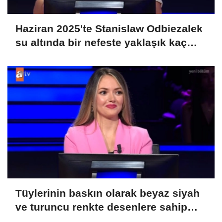
Haziran 2025'te Stanislaw Odbiezalek
su altında bir nefeste yaklaşık kaç
metre yürüyerek rekor kırmış ve
Guniess Dünya Rekorlarına girmiştir?
Tüylerinin baskın olarak beyaz siyah
ve turuncu renkte desenlere sahip
olmasından ötürü üç renkli kedi