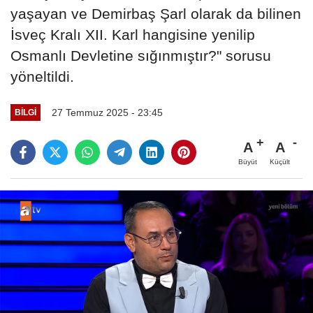
yaşayan ve Demirbaş Şarl olarak da bilinen
İsveç Kralı XII. Karl hangisine yenilip
Osmanlı Devletine sığınmıştır?" sorusu
yöneltildi.
27 Temmuz 2025 - 23:45
BILGI
A
A
Büyüt
Küçült