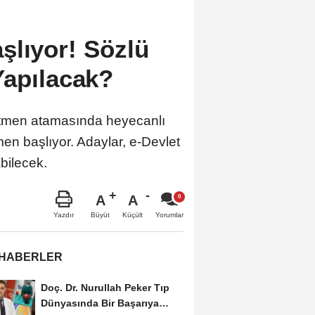
şlıyor! Sözlü
Yapılacak?
ğretmen atamasında heyecanlı
men başlıyor. Adaylar, e-Devlet
bilecek.
A
A
Büyüt
Küçült
Yazdır
Yorumlar
 HABERLER
Doç. Dr. Nurullah Peker Tıp
Dünyasında Bir Başarıya