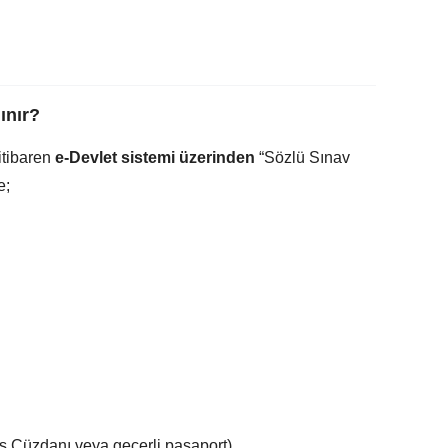
ınır?
itibaren
e-Devlet sistemi üzerinden
“Sözlü Sınav
e;
fus Cüzdanı veya geçerli pasaport)