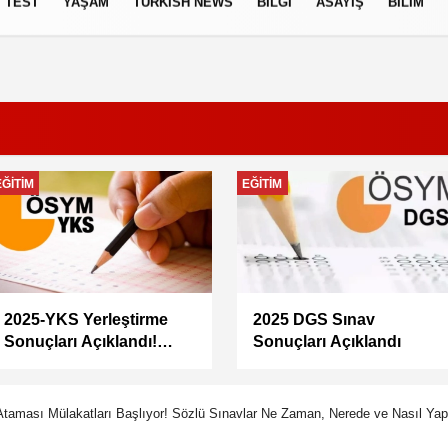
TEST
YAŞAM
TURKISH NEWS
BILGI
ASAYIŞ
BILIM
izlilik İlkeleri
EKONOMI
GÜNCEL
Memur maaşları artacak
Doğacan Taşpınar neden
mı? Memur-Sen Başkanı
öldü, kimdir, evli mi?
Yalçın’dan en düşük
Oyuncu Doğacan
maaş için 67 bin lira
Taşpınar hayatını
önerisi
kaybetti
taması Mülakatları Başlıyor! Sözlü Sınavlar Ne Zaman, Nerede ve Nasıl Yap