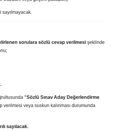
li sayılmayacak.
belirlenen sorulara sözlü cevap verilmesi
şeklinde
onu;
.
oğrultusunda
“Sözlü Sınav Aday Değerlendirme
ap verilmesi veya suskun kalınması durumunda
ılı sayılacak.