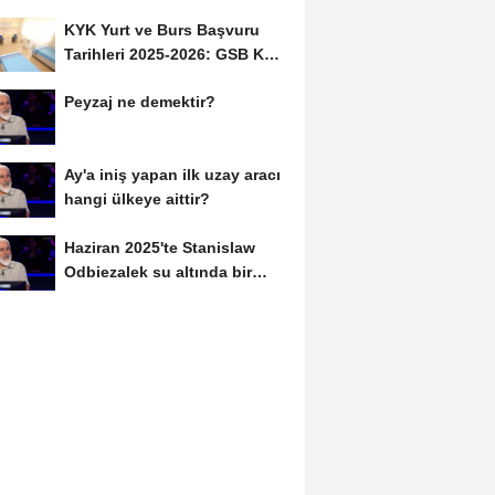
Daha İmza Attı:...
KYK Yurt ve Burs Başvuru
Tarihleri 2025-2026: GSB KYK
Başvuruları Ne...
Peyzaj ne demektir?
Ay'a iniş yapan ilk uzay aracı
hangi ülkeye aittir?
Haziran 2025'te Stanislaw
Odbiezalek su altında bir
nefeste yaklaşık...