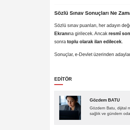
Sözlü Sınav Sonuçları Ne Zam
Sözlü sınav puanları, her adayın değ
Ekranı
na girilecek. Ancak
resmî son
sonra
toplu olarak ilan edilecek
.
Sonuçlar, e-Devlet üzerinden adayların
EDİTÖR
Gözdem BATU
Gözdem Batu, dijital 
sağlık ve gündem odakl