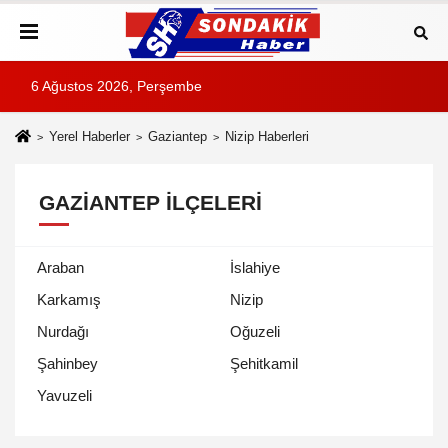
6 Ağustos 2026, Perşembe
Yerel Haberler
Gaziantep
Nizip Haberleri
GAZIANTEP İLÇELERI
Araban
İslahiye
Karkamış
Nizip
Nurdağı
Oğuzeli
Şahinbey
Şehitkamil
Yavuzeli