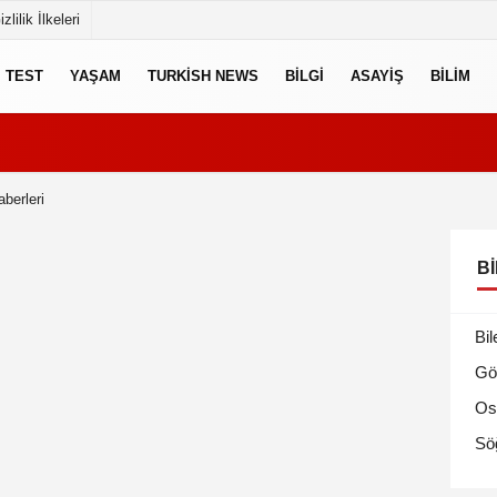
izlilik İlkeleri
TEST
YAŞAM
TURKISH NEWS
BILGI
ASAYIŞ
BILIM
berleri
BI
Bil
Gö
Os
Sö