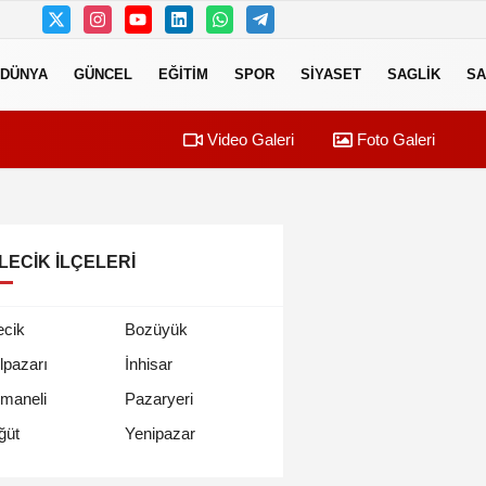
DÜNYA
GÜNCEL
EĞITIM
SPOR
SIYASET
SAGLIK
SA
Video Galeri
Foto Galeri
LECIK İLÇELERI
ecik
Bozüyük
lpazarı
İnhisar
maneli
Pazaryeri
Yenipazar
ğüt