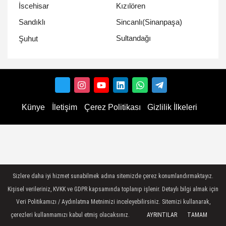
İscehisar
Kızılören
Sandıklı
Sincanlı(Sinanpaşa)
Sultandağı
Şuhut
Künye
İletişim
Çerez Politikası
Gizlilik İlkeleri
Sizlere daha iyi hizmet sunabilmek adına sitemizde çerez konumlandırmaktayız.
Kişisel verileriniz, KVKK ve GDPR kapsamında toplanıp işlenir. Detaylı bilgi almak için
Veri Politikamızı / Aydınlatma Metnimizi inceleyebilirsiniz. Sitemizi kullanarak,
çerezleri kullanmamızı kabul etmiş olacaksınız.
AYRINTILAR
TAMAM