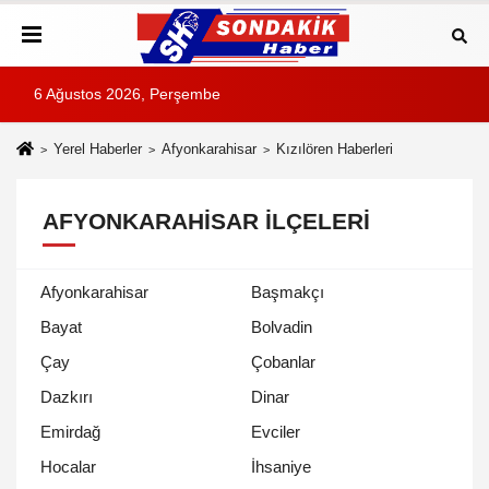
6 Ağustos 2026, Perşembe
Yerel Haberler
Afyonkarahisar
Kızılören Haberleri
AFYONKARAHISAR İLÇELERI
Afyonkarahisar
Başmakçı
Bayat
Bolvadin
Çay
Çobanlar
Dazkırı
Dinar
Emirdağ
Evciler
Hocalar
İhsaniye