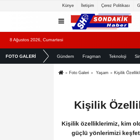
Künye
İletişim
Çerez Politikası
G
8 Ağustos 2026, Cumartesi
FOTO GALERİ
Gündem
Fragman
Teknoloji
Si
Foto Galeri
Yaşam
Kişilik Özellik
Kişilik Özell
Kişilik özelliklerimiz, kim
güçlü yönlerimizi keşfetm