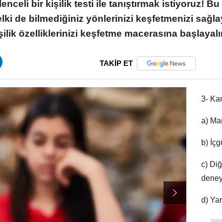
eli bir kişilik testi ile tanıştırmak istiyoruz! Bu 
ki de bilmediğiniz yönlerinizi keşfetmenizi sağlay
şilik özelliklerinizi keşfetme macerasına başlayal
TAKİP ET
3- Ka
a) Man
b) İç
c) Diğ
deney
d) Yar